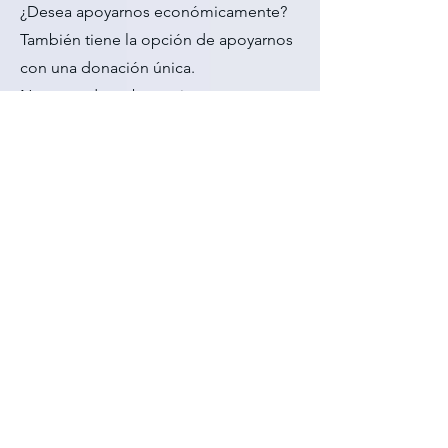
¿Desea apoyarnos económicamente?
También tiene la opción de apoyarnos
con una donación única.
Nuestros datos bancarios:
XXXX Bank (próximamente disponible)
IBAN: [XXXXXXXXX]
BIC: [XXXX]
Si desea un certificado de donación o
tiene preguntas, contáctenos por favor
a través de
info@icanser.de
o usando
nuestro formulario de contacto.
Los certificados de donación se
emiten bajo solicitud. Su donación es
deducible de impuestos dentro de los
límites legales.
Protección de datos y derecho de