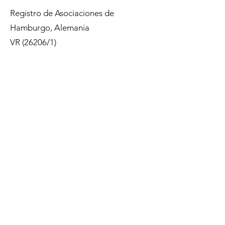
Registro de Asociaciones de
Hamburgo, Alemania
VR (26206/1)
-- El sitio web está en construcción.
Nuestra asociación, I-Can-Ser eV, se
registró en el Registro de Asociaciones de
Hamburgo el 10 de febrero de 2026 con el
número de registro
.
(26206/1)
I-Can-Ser eV es una asociación sin fines de
lucro según los artículos 51 a 68 del Código
Administrativo de Australia (AO). La
asociación no presta servicios médicos ni