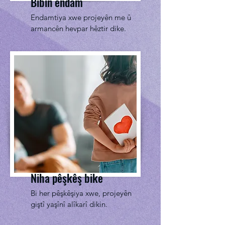
Bibin endam
Endamtiya xwe projeyên me û
armancên hevpar hêztir dike.​
Niha pêşkêş bike
Bi her pêşkêşiya xwe, projeyên
giştî yaşînî alîkarî dikin.