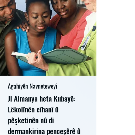
Agahiyên Navneteweyî
Ji Almanya heta Kubayê:
Lêkolînên cîhanî û
pêşketinên nû di
dermankirina penceşêrê û