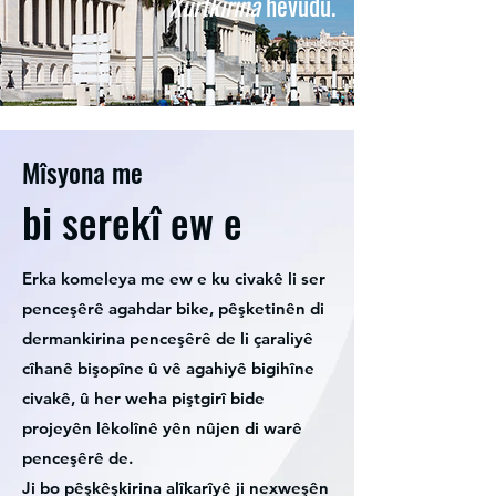
Xurtkirina
hevûdu.
Mîsyona me
bi serekî ew e
Erka komeleya me ew e ku civakê li ser
penceşêrê agahdar bike, pêşketinên di
dermankirina penceşêrê de li çaraliyê
cîhanê bişopîne û vê agahiyê bigihîne
civakê, û her weha piştgirî bide
projeyên lêkolînê yên nûjen di warê
penceşêrê de.
Ji bo pêşkêşkirina alîkarîyê ji nexweşên