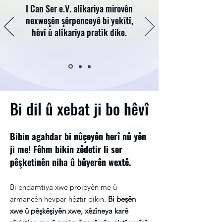
I Can Ser e.V. alîkariya mirovên
nexweşên şêrpenceyê bi yekîtî,
hêvî û alîkariya pratîk dike.
Bi dil û xebat ji bo hêvî
Bibin agahdar bi nûçeyên herî nû yên
ji me! Fêhm bikin zêdetir li ser
pêşketinên niha û bûyerên wextê.
Bi endamtiya xwe projeyên me û
armancên hevpar hêztir dikin.
Bi beşên
xwe û pêşkêşiyên xwe, xêzîneya karê